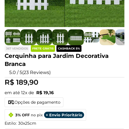
367 VENDIDOS
FRETE GRÁTIS
CASHBACK 5%
Cerquinha para Jardim Decorativa
Branca
5.0 / 5
(
23
Reviews
)
R$ 189,90
em até 12x de
R$ 19,16
Opções de pagamento
3% OFF
no pix
+ Envio Prioritário
Estilo:
30x25cm