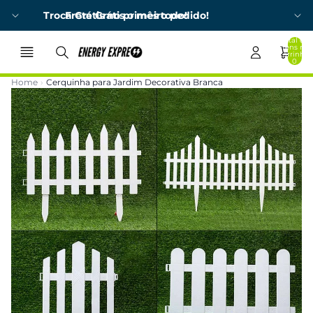
Troca Grátis no primeiro pedido!
Frete Grátis o mês todo!
Total de
itens no
carrinho:
0
Home
›
Cerquinha para Jardim Decorativa Branca