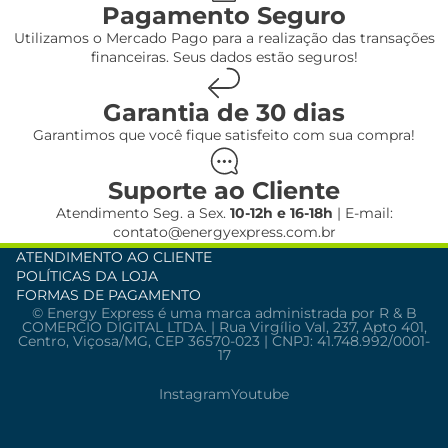
Pagamento Seguro
Utilizamos o Mercado Pago para a realização das transações
financeiras. Seus dados estão seguros!
Garantia de 30 dias
Garantimos que você fique satisfeito com sua compra!
Suporte ao Cliente
Atendimento Seg. a Sex.
10-12h e 16-18h
| E-mail:
contato@energyexpress.com.br
ATENDIMENTO AO CLIENTE
POLÍTICAS DA LOJA
FORMAS DE PAGAMENTO
© Energy Express é uma marca administrada por R & B
COMERCIO DIGITAL LTDA. | Rua Virgílio Val, 237, Apto 401,
Centro, Viçosa/MG, CEP 36570-023 | CNPJ: 41.748.992/0001-
17
Instagram
Youtube