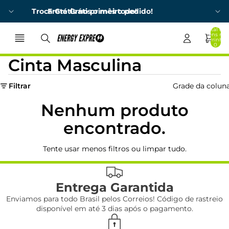
Γ
Troca Grátis no primeiro pedido!
Frete Grátis o mês todo!
Total de
itens no
carrinho:
0
Cinta Masculina
Filtrar
Grade da colun
Nenhum produto
encontrado.
Tente usar menos filtros ou
limpar tudo
.
Entrega Garantida
Enviamos para todo Brasil pelos Correios! Código de rastreio
disponível em até 3 dias após o pagamento.